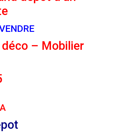
te
 VENDRE
 déco – Mobilier
5
RA
epot