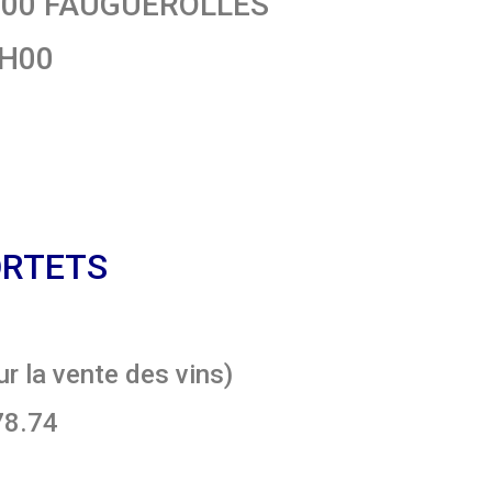
 47200 FAUGUEROLLES
2H00
PORTETS
r la vente des vins)
78.74