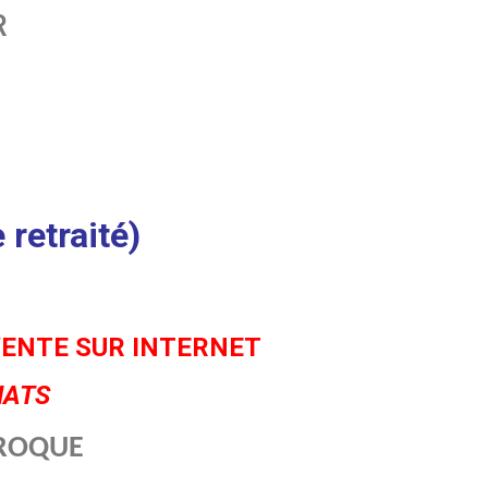
R
retraité)
 VENTE SUR INTERNET
HATS
AROQUE