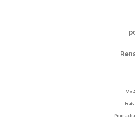
po
Rens
Me A
Frais
Pour achat