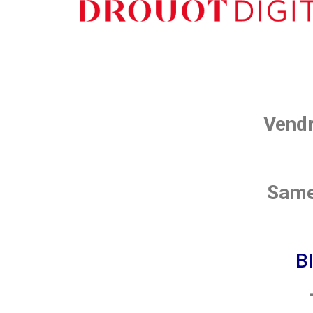
Vendr
Same
B