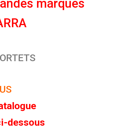
grandes marques
BARRA
 PORTETS
OUS
catalogue
ci-dessous