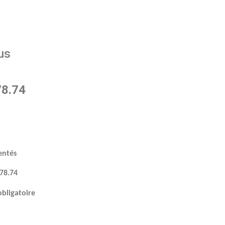
lus
78.74
entés
.78.74
obligatoire