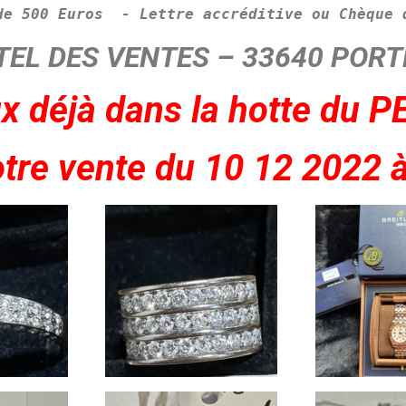
de 
500 Euros
  - L
ettre accréditive ou 
Chèque 
TEL DES VENTES – 33640 PORT
x déjà dans la hotte
du P
tre vente du 1
0 12 2022 