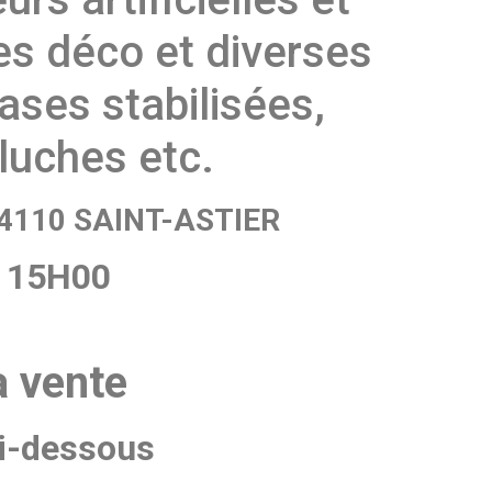
s déco et diverses
ases stabilisées,
luches etc.
 24110 SAINT-ASTIER
à 15H00
a vente
ci-dessous