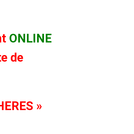
nt
ONLINE
te de
CHERES »