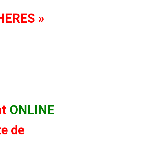
CHERES »
nt
ONLINE
te de