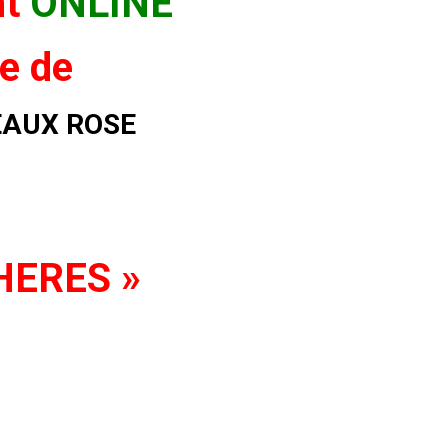
nt
ONLINE
te de
EAUX ROSE
CHERES »