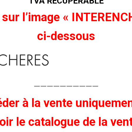
TVA RECUPERABLE
 sur l’image « INTEREN
ci-dessous
——————————
der à la vente
uniqueme
oir
le catalogue de la ven