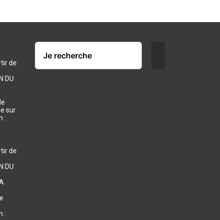
ir de
N DU
de
e sur
 :
ir de
N DU
 A
te
 :