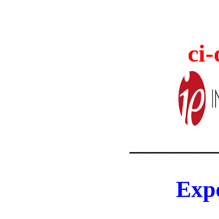
ci-
————
Expo