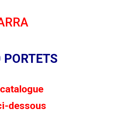
 BARRA
40 PORTETS
e catalogue
ci-dessous