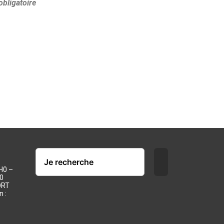
bligatoire
H0 –
0
ORT
n :