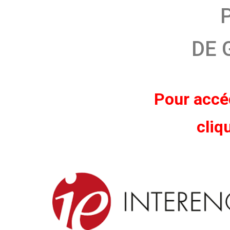
DE 
Pour accéd
cliq