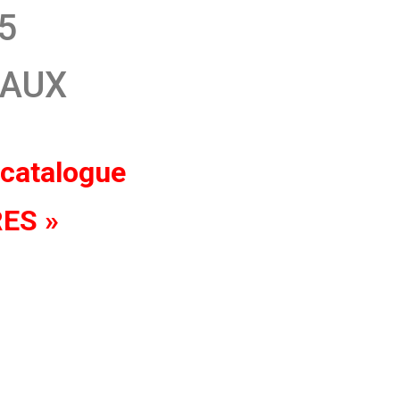
5
EAUX
e catalogue
ES »