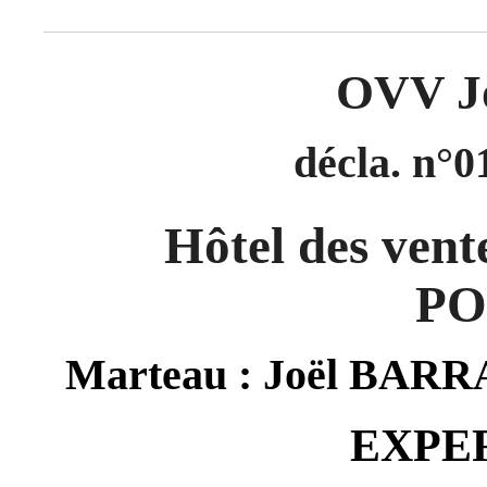
OVV J
décla. n°0
Hôtel des vent
PO
Marteau : Joël BARRA
EXPE