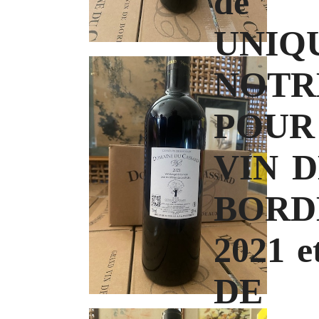
de 
UNIQ
NOTR
POUR
VIN 
BORD
2021 
DE 