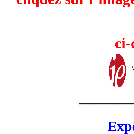
ci-
————
Expo