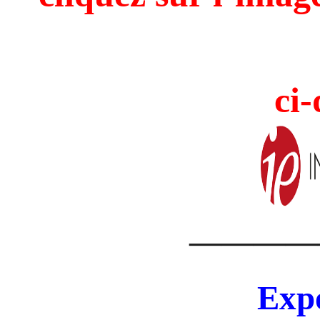
ci-
————
Expo