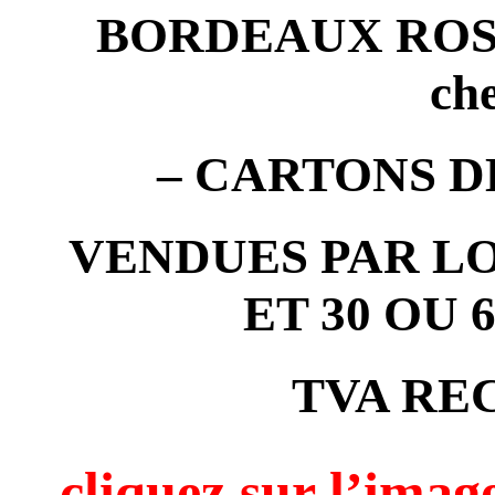
BORDEAUX ROSE (
ch
– CARTONS D
VENDUES PAR LO
ET 30 OU
TVA RE
cliquez sur l’i