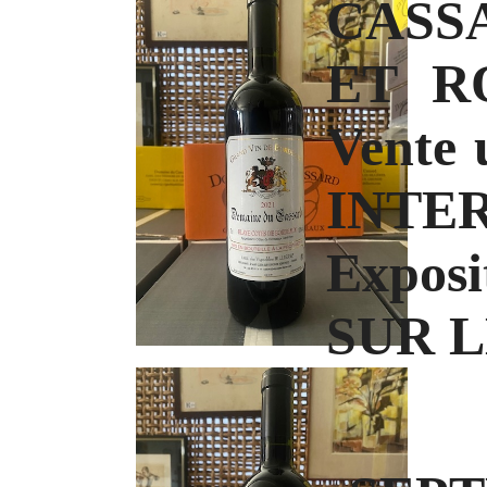
CASS
ET RO
Vente 
INTE
Expos
SUR L