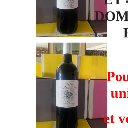
DOM
Pou
un
et v