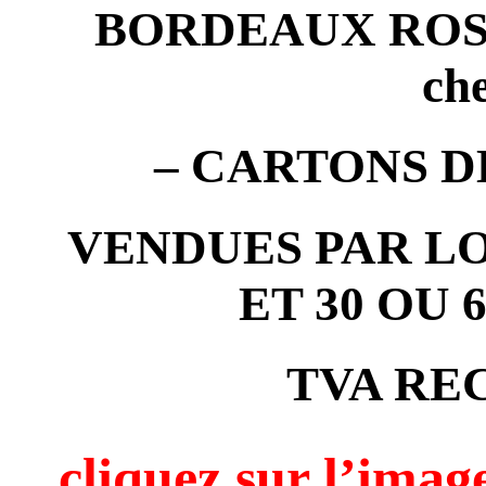
BORDEAUX ROSE (
ch
– CARTONS D
VENDUES PAR LO
ET 30 OU
TVA RE
cliquez sur l’i