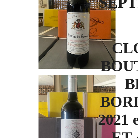
SEPT
CL
BOUT
B
BOR
2021 
ET