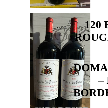
120
ROUG
DOMAI
–
BORDE